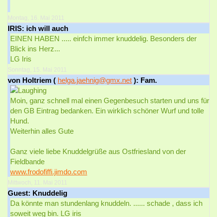
Montag, 16. Mai 2011
IRIS: ich will auch
EINEN HABEN ..... einfch immer knuddelig. Besonders der
Blick ins Herz...
LG Iris
Sonntag, 15. Mai 2011
von Holtriem (
helga.jaehnig@gmx.net
): Fam.
Moin, ganz schnell mal einen Gegenbesuch starten und uns für
den GB Eintrag bedanken. Ein wirklich schöner Wurf und tolle
Hund.
Weiterhin alles Gute
Ganz viele liebe Knuddelgrüße aus Ostfriesland von der
Fieldbande
www.frodofiffi.jimdo.com
Mittwoch, 11. Mai 2011
Guest: Knuddelig
Da könnte man stundenlang knuddeln. ...... schade , dass ich
soweit weg bin. LG iris