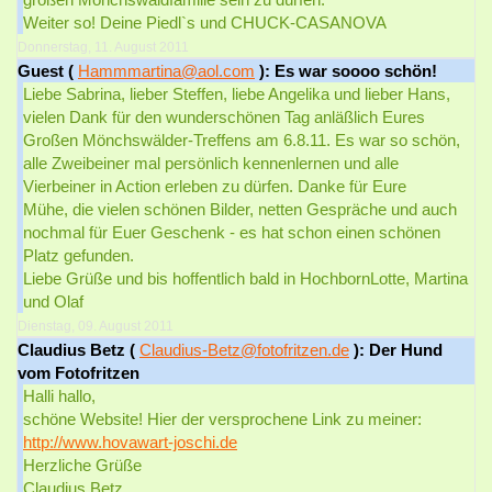
Weiter so! Deine Piedl`s und CHUCK-CASANOVA
Donnerstag, 11. August 2011
Guest (
Hammmartina@aol.com
): Es war soooo schön!
Liebe Sabrina, lieber Steffen, liebe Angelika und lieber Hans,
vielen Dank für den wunderschönen Tag anläßlich Eures
Großen Mönchswälder-Treffens am 6.8.11. Es war so schön,
alle Zweibeiner mal persönlich kennenlernen und alle
Vierbeiner in Action erleben zu dürfen. Danke für Eure
Mühe, die vielen schönen Bilder, netten Gespräche und auch
nochmal für Euer Geschenk - es hat schon einen schönen
Platz gefunden.
Liebe Grüße und bis hoffentlich bald in HochbornLotte, Martina
und Olaf
Dienstag, 09. August 2011
Claudius Betz (
Claudius-Betz@fotofritzen.de
): Der Hund
vom Fotofritzen
Halli hallo,
schöne Website! Hier der versprochene Link zu meiner:
http://www.hovawart-joschi.de
Herzliche Grüße
Claudius Betz