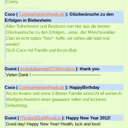
Conny
Dienstag, 13. März 2012
Coco (
CorinnaHeinen@web.de
): Glückwünsche zu den
Erfolgen in Biebesheim
Allen Teilnehmern und Besitzern von hier aus die besten
Glückwünsche zu den Erfolgen....wow...der Mönchswalder
Clan ist echt spitze *freu*- hoffe, wir sehen alle bald mal
wieder!
GLG Coco mit Familie und Arcon-Bub
Dienstag, 06. März 2012
Guest (
mylodolbannoe6774@mail.ru
): thank you
Vielen Dank ! ------------------------------------------------
Mittwoch, 25. Januar 2012
Coco (
CorinnaHeinen@web.de
): HappyBirthday
Arcon-Avalon und seine 2-Beiner Familie wünscht all seinen A-
Wurfgeschwistern einen gaaaaanz tollen und leckeren
Geburtstag.
Samstag, 21. Januar 2012
Guest (
f7zyjosh51gf@mail.ru
): Happy New Year 2012!
Good day! Happy New Year! Health, luck and love!