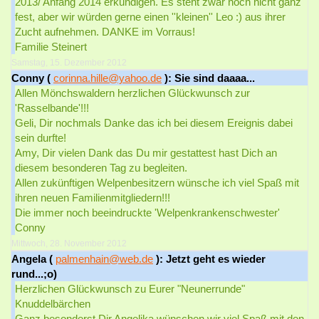
2013/ Anfang 2014 erkundigen. Es steht zwar noch nicht ganz
fest, aber wir würden gerne einen ''kleinen'' Leo :) aus ihrer
Zucht aufnehmen. DANKE im Vorraus!
Familie Steinert
Samstag, 15. Dezember 2012
Conny (
corinna.hille@yahoo.de
): Sie sind daaaa...
Allen Mönchswaldern herzlichen Glückwunsch zur
'Rasselbande'!!!
Geli, Dir nochmals Danke das ich bei diesem Ereignis dabei
sein durfte!
Amy, Dir vielen Dank das Du mir gestattest hast Dich an
diesem besonderen Tag zu begleiten.
Allen zukünftigen Welpenbesitzern wünsche ich viel Spaß mit
ihren neuen Familienmitgliedern!!!
Die immer noch beeindruckte 'Welpenkrankenschwester'
Conny
Mittwoch, 28. November 2012
Angela (
palmenhain@web.de
): Jetzt geht es wieder
rund...;o)
Herzlichen Glückwunsch zu Eurer "Neunerrunde"
Knuddelbärchen
Ganz besonderst Dir Angelika wünschen wir viel Spaß mit den