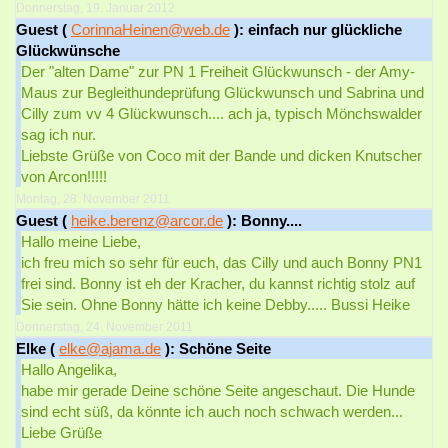
Donnerstag, 19. Januar 2012
Guest (
CorinnaHeinen@web.de
): einfach nur glückliche
Glückwünsche
Der "alten Dame" zur PN 1 Freiheit Glückwunsch - der Amy-
Maus zur Begleithundeprüfung Glückwunsch und Sabrina und
Cilly zum vv 4 Glückwunsch.... ach ja, typisch Mönchswalder
sag ich nur.
Liebste Grüße von Coco mit der Bande und dicken Knutscher
von Arcon!!!!!
Montag, 28. November 2011
Guest (
heike.berenz@arcor.de
): Bonny....
Hallo meine Liebe,
ich freu mich so sehr für euch, das Cilly und auch Bonny PN1
frei sind. Bonny ist eh der Kracher, du kannst richtig stolz auf
Sie sein. Ohne Bonny hätte ich keine Debby..... Bussi Heike
Donnerstag, 24. November 2011
Elke (
elke@ajama.de
): Schöne Seite
Hallo Angelika,
habe mir gerade Deine schöne Seite angeschaut. Die Hunde
sind echt süß, da könnte ich auch noch schwach werden...
Liebe Grüße