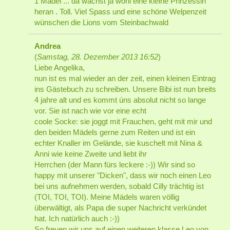
1 Mädel ... da wächst ja wohl eine kleine Prinzessin
heran . Toll. Viel Spass und eine schöne Welpenzeit
wünschen die Lions vom Steinbachwald
Andrea
(
Samstag, 28. Dezember 2013 16:52
)
Liebe Angelika,
nun ist es mal wieder an der zeit, einen kleinen Eintrag
ins Gästebuch zu schreiben. Unsere Bibi ist nun breits
4 jahre alt und es kommt úns absolut nicht so lange
vor. Sie ist nach wie vor eine echt
coole Socke: sie joggt mit Frauchen, geht mit mir und
den beiden Mädels gerne zum Reiten und ist ein
echter Knaller im Gelände, sie kuschelt mit Nina &
Anni wie keine Zweite und liebt ihr
Herrchen (der Mann fürs leckere :-)) Wir sind so
happy mit unserer "Dicken", dass wir noch einen Leo
bei uns aufnehmen werden, sobald Cilly trächtig ist
(TOI, TOI, TOI). Meine Mädels waren völlig
überwältigt, als Papa die super Nachricht verkündet
hat. Ich natürlich auch :-))
So freuen wir uns auf einen weiteren klasse Leo von