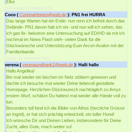
Elke
Donnerstag, 06. Oktober 2011
Coco (
CorinnaHeinen@web.de
): PN1 frei HURRA
Das lange Warten hat ein Ende- nun renn ich befreit durch das
Gelände- PN1 davon hab ich nix- und nun will ich sehen, das
ich gan fix- bekomm eine Untersuchung auf ED/HD da mit ich
nochmal im News Flash steh- vielen Dank für die
Glückwünsche und Unterstützung-Euer Arcon-Avalon mit der
Familienbande
Freitag, 23. September 2011
verena (
verenaundfrank1@web.de
): Halli hallo
Hallo Angelika!
Bin mal wieder ein bischen im Netz stöbern gewesen und
dachte ich besuche mal wieder Deine liebevoll gestaltete
Homepage. Herzlichen Glückwunsch nachträglich zu Amys
erstem Wurf, schätze Du hattest mal wieder alle Hände voll zu
tun.
Besonders toll fand ich die Bilder von Athos (herzliche Grüsse
an Ingrid), er hat sich prächtig entwickelt, ein toller Hund!
Ich wünsche Dir und Deinen Lieben, insbesondere für Deine
Zucht, alles Gute, mach weiter so!