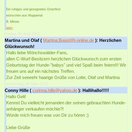
Ein ruhiges und gesegnetes Osterfest
wünschen aus Wuppertal
B. Minow
ww>
Freitag, 06. April 2012
Martina und Olaf (
Martina.Boost@t-online.de
): Herzlichen
Glückwunsch!
Hallo liebe Mönchswälder-Fans,
allen C-Wurf-Besitzern herzlichen Glückwunsch zum ersten
Geburtstag der Hunde-"babys" und viel Spaß beim feiern!!! Wir
freuen uns auf ein nächstes Treffen.
Zur Zeit seeeehr haarige Grüße von Lotte, Olaf und Martina
Donnerstag, 29. März 2012
Conny Hille (
corinna.hille@yahoo.de
): Hallihallo!!!!!
Hallo Geli!
Kennst Du vielleicht jemanden der seinen gebrauchten Hunde-
anhänger verkaufen möchte?!
Würde mich freuen was von Dir zu hören :)
Liebe Grüße