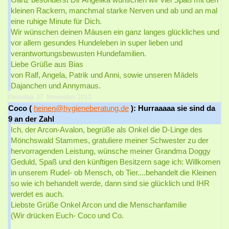
kleinen Rackern, manchmal starke Nerven und ab und an mal
eine ruhige Minute für Dich.
Wir wünschen deinen Mäusen ein ganz langes glückliches und
vor allem gesundes Hundeleben in super lieben und
verantwortungsbewusten Hundefamilien.
Liebe Grüße aus Bias
von Ralf, Angela, Patrik und Anni, sowie unseren Mädels
Dajanchen und Annymaus.
Dienstag, 27. November 2012
Coco (
heinen@hygieneberatung.de
): Hurraaaaa sie sind da
9 an der Zahl
Ich, der Arcon-Avalon, begrüße als Onkel die D-Linge des
Mönchswald Stammes, gratuliere meiner Schwester zu der
hervorragenden Leistung, wünsche meiner Grandma Doggy
Geduld, Spaß und den künftigen Besitzern sage ich: Willkomen
in unserem Rudel- ob Mensch, ob Tier....behandelt die Kleinen
so wie ich behandelt werde, dann sind sie glücklich und IHR
werdet es auch.
Liebste Grüße Onkel Arcon und die Menschanfamilie
(Wir drücken Euch- Coco und Co.