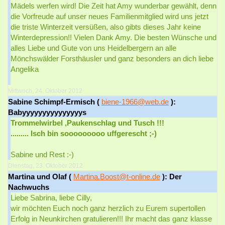
Mädels werfen wird! Die Zeit hat Amy wunderbar gewählt, denn
die Vorfreude auf unser neues Familienmitglied wird uns jetzt
die triste Winterzeit versüßen, also gibts dieses Jahr keine
Winterdepression!! Vielen Dank Amy. Die besten Wünsche und
alles Liebe und Gute von uns Heidelbergern an alle
Mönchswälder Forsthäusler und ganz besonders an dich liebe
Angelika
Mittwoch, 24. Oktober 2012
Sabine Schimpf-Ermisch (
biene-1966@web.de
):
Babyyyyyyyyyyyyyyys
Trommelwirbel ,Paukenschlag und Tusch !!!
......... Isch bin sooooooooo uffgerescht ;-)
Sabine und Rest :-)
Dienstag, 23. Oktober 2012
Martina und Olaf (
Martina.Boost@t-online.de
): Der
Nachwuchs
Liebe Sabrina, liebe Cilly,
wir möchten Euch noch ganz herzlich zu Eurem supertollen
Erfolg in Neunkirchen gratulieren!!! Ihr macht das ganz klasse