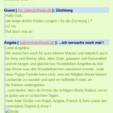
Montag, 27. Juni 2011
Guest (
iris_lobeck@web.de
): Züchtung
Hallo Geli,
wie lange dürfen Rüden zeugen ( für die Züchtung ) ?
LG iris
Ruf doch mal an
Dienstag, 24. Mai 2011
Angela (
palmenhain@web.de
): ...ich versuchs noch mal !
Liebe Angelika
Wir wünschen euch für eure kleinen Mäuse und natürlich auch
für Amy und Bonny alles, alles Gute, gaaaanz viel Gesundheit
und ein langes und glückliches Hundeleben.Angelika du bist
das Beste was den Knuddelbärchen passieren konnte. Jede
neue Puppy-Familie kann stolz sein ein Mitglied deiner kleinen
Leofamilie zu werden und wird es hoffentlich stets an
die Kleinen weitergeben.
...und danke, dass du immer die richtigen Worte findest, sei es
in guten wie in schlechten Tagen.
Viele liebe Grüße von Ralph, Angela, Patrick & Anni sowie den
Leomädels Dajana & Anny !