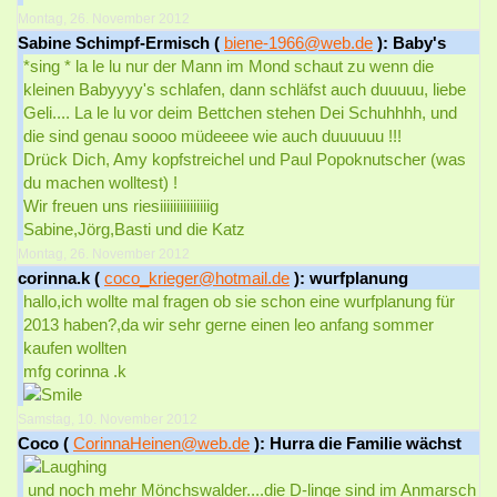
Montag, 26. November 2012
Sabine Schimpf-Ermisch (
biene-1966@web.de
): Baby's
*sing * la le lu nur der Mann im Mond schaut zu wenn die
kleinen Babyyyy's schlafen, dann schläfst auch duuuuu, liebe
Geli.... La le lu vor deim Bettchen stehen Dei Schuhhhh, und
die sind genau soooo müdeeee wie auch duuuuuu !!!
Drück Dich, Amy kopfstreichel und Paul Popoknutscher (was
du machen wolltest) !
Wir freuen uns riesiiiiiiiiiiiiiiig
Sabine,Jörg,Basti und die Katz
Montag, 26. November 2012
corinna.k (
coco_krieger@hotmail.de
): wurfplanung
hallo,ich wollte mal fragen ob sie schon eine wurfplanung für
2013 haben?,da wir sehr gerne einen leo anfang sommer
kaufen wollten
mfg corinna .k
Samstag, 10. November 2012
Coco (
CorinnaHeinen@web.de
): Hurra die Familie wächst
und noch mehr Mönchswalder....die D-linge sind im Anmarsch