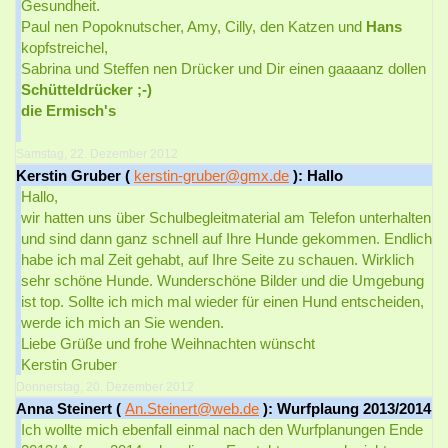
Gesundheit.
Paul nen Popoknutscher, Amy, Cilly, den Katzen und
Hans
kopfstreichel,
Sabrina und Steffen nen Drücker und Dir einen gaaaanz dollen
Schütteldrücker ;-)
die Ermisch's
Samstag, 22. Dezember 2012
Kerstin Gruber (
kerstin-gruber@gmx.de
): Hallo
Hallo,
wir hatten uns über Schulbegleitmaterial am Telefon unterhalten
und sind dann ganz schnell auf Ihre Hunde gekommen. Endlich
habe ich mal Zeit gehabt, auf Ihre Seite zu schauen. Wirklich
sehr schöne Hunde. Wunderschöne Bilder und die Umgebung
ist top. Sollte ich mich mal wieder für einen Hund entscheiden,
werde ich mich an Sie wenden.
Liebe Grüße und frohe Weihnachten wünscht
Kerstin Gruber
Donnerstag, 20. Dezember 2012
Anna Steinert (
An.Steinert@web.de
): Wurfplaung 2013/2014
Ich wollte mich ebenfall einmal nach den Wurfplanungen Ende