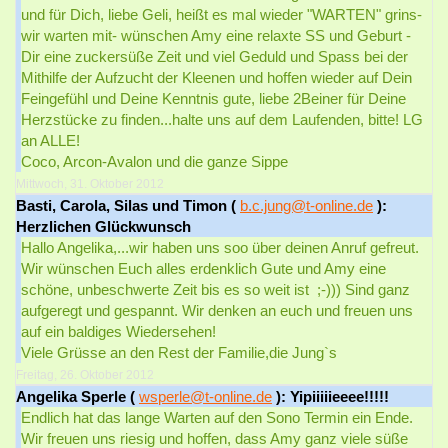
und für Dich, liebe Geli, heißt es mal wieder "WARTEN" grins-
wir warten mit- wünschen Amy eine relaxte SS und Geburt -
Dir eine zuckersüße Zeit und viel Geduld und Spass bei der
Mithilfe der Aufzucht der Kleenen und hoffen wieder auf Dein
Feingefühl und Deine Kenntnis gute, liebe 2Beiner für Deine
Herzstücke zu finden...halte uns auf dem Laufenden, bitte! LG
an ALLE!
Coco, Arcon-Avalon und die ganze Sippe
Mittwoch, 31. Oktober 2012
Basti, Carola, Silas und Timon (
b.c.jung@t-online.de
):
Herzlichen Glückwunsch
Hallo Angelika,...wir haben uns soo über deinen Anruf gefreut.
Wir wünschen Euch alles erdenklich Gute und Amy eine
schöne, unbeschwerte Zeit bis es so weit ist ;-))) Sind ganz
aufgeregt und gespannt. Wir denken an euch und freuen uns
auf ein baldiges Wiedersehen!
Viele Grüsse an den Rest der Familie,die Jung`s
Freitag, 26. Oktober 2012
Angelika Sperle (
wsperle@t-online.de
): Yipiiiiieeee!!!!!
Endlich hat das lange Warten auf den Sono Termin ein Ende.
Wir freuen uns riesig und hoffen, dass Amy ganz viele süße