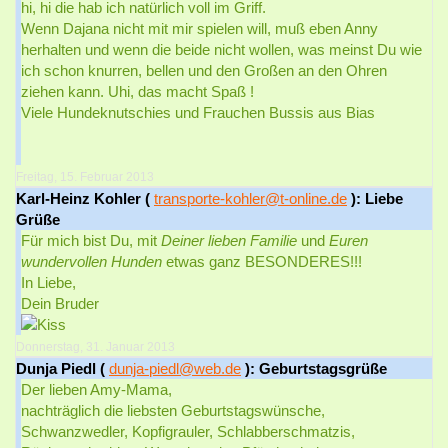
hi, hi die hab ich natürlich voll im Griff.
Wenn Dajana nicht mit mir spielen will, muß eben Anny
herhalten und wenn die beide nicht wollen, was meinst Du wie
ich schon knurren, bellen und den Großen an den Ohren
ziehen kann. Uhi, das macht Spaß !
Viele Hundeknutschies und Frauchen Bussis aus Bias
Freitag, 15. Februar 2013
Karl-Heinz Kohler (
transporte-kohler@t-online.de
): Liebe
Grüße
Für mich bist Du, mit
Deiner lieben Familie
und
Euren
wundervollen Hunden
etwas ganz BESONDERES!!!
In Liebe,
Dein Bruder
Donnerstag, 31. Januar 2013
Dunja Piedl (
dunja-piedl@web.de
): Geburtstagsgrüße
Der lieben Amy-Mama,
nachträglich die liebsten Geburtstagswünsche,
Schwanzwedler, Kopfigrauler, Schlabberschmatzis,