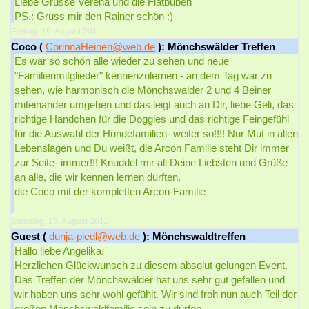
Liebe Grüsse Verena und die Flatbuben
PS.: Grüss mir den Rainer schön :)
Freitag, 19. August 2011
Coco (
CorinnaHeinen@web.de
): Mönchswälder Treffen
Es war so schön alle wieder zu sehen und neue
"Familienmitglieder" kennenzulernen - an dem Tag war zu
sehen, wie harmonisch die Mönchswalder 2 und 4 Beiner
miteinander umgehen und das leigt auch an Dir, liebe Geli, das
richtige Händchen für die Doggies und das richtige Feingefühl
für die Auswahl der Hundefamilien- weiter so!!!! Nur Mut in allen
Lebenslagen und Du weißt, die Arcon Familie steht Dir immer
zur Seite- immer!!! Knuddel mir all Deine Liebsten und Grüße
an alle, die wir kennen lernen durften,
die Coco mit der kompletten Arcon-Familie
Samstag, 13. August 2011
Guest (
dunja-piedl@web.de
): Mönchswaldtreffen
Hallo liebe Angelika.
Herzlichen Glückwunsch zu diesem absolut gelungen Event.
Das Treffen der Mönchswälder hat uns sehr gut gefallen und
wir haben uns sehr wohl gefühlt. Wir sind froh nun auch Teil der
großen Mönchswaldfamilie sein zu dürfen.