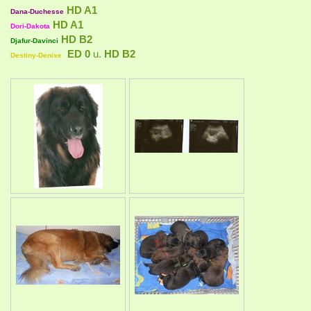
HD A1
Dana-Duchesse
HD A1
Dori-Dakota
HD B2
Djafur-Davinci
ED 0
u.
HD B2
Destiny-Denise